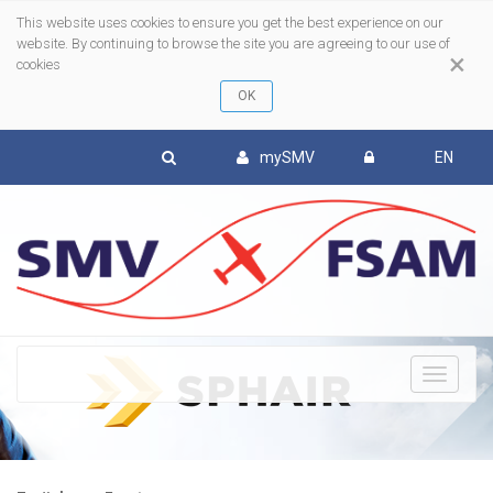
This website uses cookies to ensure you get the best experience on our
website. By continuing to browse the site you are agreeing to our use of
×
cookies
mySMV
EN
To
nav