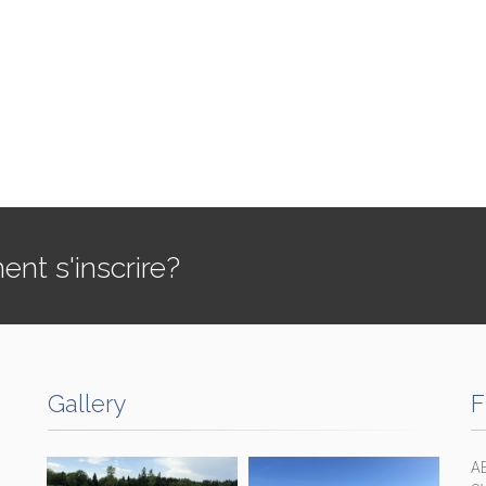
t s'inscrire?
Gallery
F
A