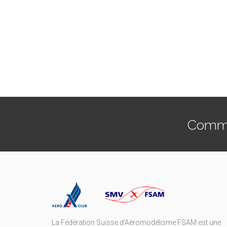
Commen
La Fédération Suisse d’Aéromodélisme FSAM est une