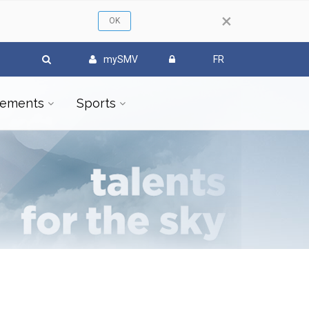
×
mySMV
FR
ements
Sports