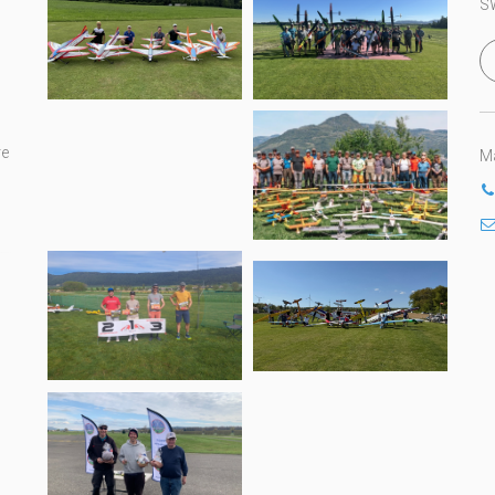
S
re
Ma