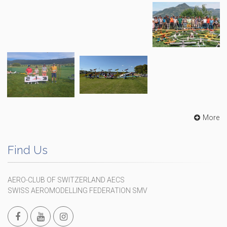
More
Find Us
AERO-CLUB OF SWITZERLAND AECS
SWISS AEROMODELLING FEDERATION SMV