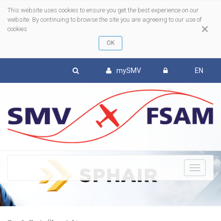
This website uses cookies to ensure you get the best experience on our
website. By continuing to browse the site you are agreeing to our use of
×
cookies
mySMV
EN
To
nav