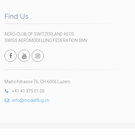
Find Us
AERO-CLUB OF SWITZERLAND AECS
SWISS AEROMODELLING FEDERATION SMV
Maihofstrasse 76, CH-6006 Luzern
+41 41 375 01 05
info@modellflug.ch
Copyright © 2024 Fédération Suisse d’Aéromodélisme