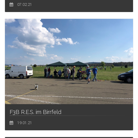
07.02.21
F3B R.E.S. im Birrfeld
19.01.21