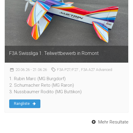
F3A Swissliga 1. Teilwettbewerb in Romont
20.06.26
- 21.06.26
F3A P27/F27
, F3A A27 Advanced
1. Rubin Marc (MG Burgdorf)
2. Schumacher Reto (MG Raron)
3. Nussbaumer Rodito (MG Buttikon)
Rangliste
Mehr Resultate