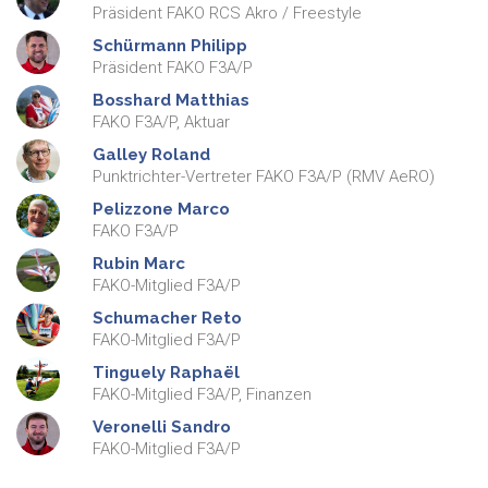
Präsident FAKO RCS Akro / Freestyle
Schürmann
Philipp
Präsident FAKO F3A/P
Bosshard
Matthias
FAKO F3A/P, Aktuar
Galley
Roland
Punktrichter-Vertreter FAKO F3A/P (RMV AeRO)
Pelizzone
Marco
FAKO F3A/P
Rubin
Marc
FAKO-Mitglied F3A/P
Schumacher
Reto
FAKO-Mitglied F3A/P
Tinguely
Raphaël
FAKO-Mitglied F3A/P, Finanzen
Veronelli
Sandro
FAKO-Mitglied F3A/P