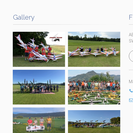
Gallery
F
A
S
Ma