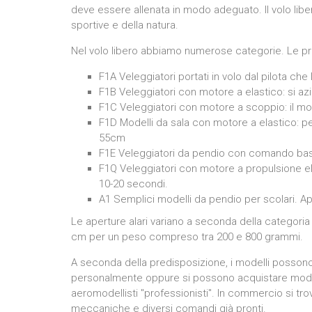
deve essere allenata in modo adeguato. Il volo li
sportive e della natura.
Nel volo libero abbiamo numerose categorie. Le pri
F1A Veleggiatori portati in volo dal pilota che
F1B Veleggiatori con motore a elastico: si azi
F1C Veleggiatori con motore a scoppio: il mo
F1D Modelli da sala con motore a elastico: p
55cm
F1E Veleggiatori da pendio con comando basa
F1Q Veleggiatori con motore a propulsione elet
10-20 secondi.
A1 Semplici modelli da pendio per scolari. A
Le aperture alari variano a seconda della categori
cm per un peso compreso tra 200 e 800 grammi.
A seconda della predisposizione, i modelli possono 
personalmente oppure si possono acquistare model
aeromodellisti "professionisti". In commercio si t
meccaniche e diversi comandi già pronti.