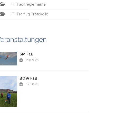
F1 Fachreglemente
F1 Freiflug Protokolle
eranstaltungen
SM F1E
20.09.26
BOW F1B
17.10.26