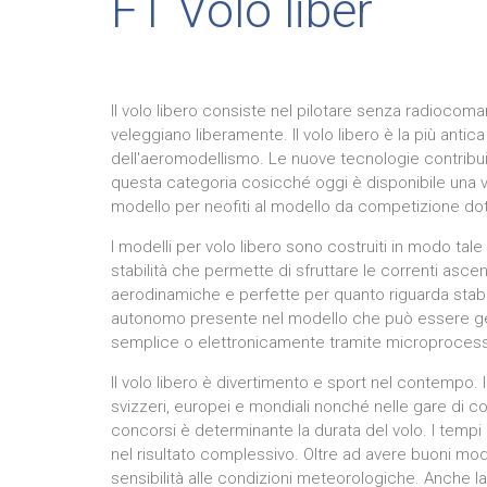
F1 Volo liber
Il volo libero consiste nel pilotare senza radiocoma
veleggiano liberamente. Il volo libero è la più anti
dell'aeromodellismo. Le nuove tecnologie contribu
questa categoria cosicché oggi è disponibile una 
modello per neofiti al modello da competizione do
I modelli per volo libero sono costruiti in modo tale
stabilità che permette di sfruttare le correnti asce
aerodinamiche e perfette per quanto riguarda sta
autonomo presente nel modello che può essere ges
semplice o elettronicamente tramite microprocess
Il volo libero è divertimento e sport nel contempo. I 
svizzeri, europei e mondiali nonché nelle gare di c
concorsi è determinante la durata del volo. I tem
nel risultato complessivo. Oltre ad avere buoni mode
sensibilità alle condizioni meteorologiche. Anche l