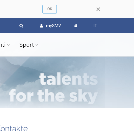
×
mySMV
IT
ti
Sport
ontakte