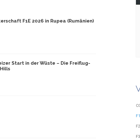
erschaft F1E 2026 in Rupea (Rumänien)
zer Start in der Wüste – Die Freiflug-
Hills
C
F
F
F