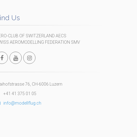
ind Us
ERO-CLUB OF SWITZERLAND AECS
WISS AEROMODELLING FEDERATION SMV
ihofstrasse 76, CH-6006 Luzern
+41 41 375 01 05
info@modellflug.ch