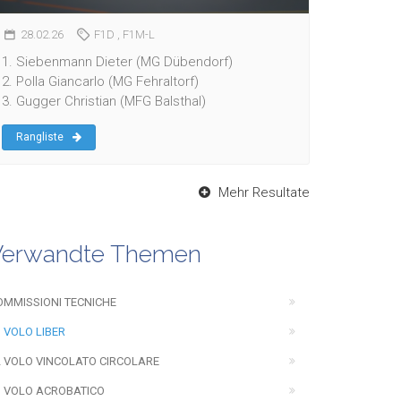
28.02.26
F1D
, F1M-L
1. Siebenmann Dieter (MG Dübendorf)
2. Polla Giancarlo (MG Fehraltorf)
3. Gugger Christian (MFG Balsthal)
Rangliste
Mehr Resultate
Verwandte Themen
OMMISSIONI TECNICHE
1 VOLO LIBER
2 VOLO VINCOLATO CIRCOLARE
3 VOLO ACROBATICO