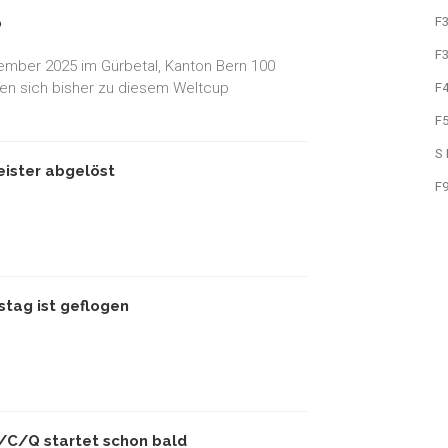
F
p
F3
ember 2025 im Gürbetal, Kanton Bern 100
ben sich bisher zu diesem Weltcup
F
F
S
eister abgelöst
F
tag ist geflogen
/C/Q startet schon bald