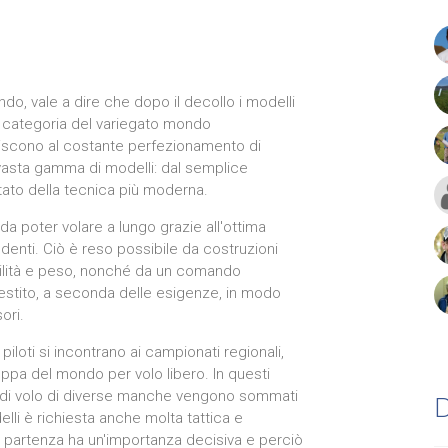
ndo, vale a dire che dopo il decollo i modelli
ca categoria del variegato mondo
iscono al costante perfezionamento di
vasta gamma di modelli: dal semplice
tato della tecnica più moderna.
 da poter volare a lungo grazie all'ottima
ndenti. Ciò è reso possibile da costruzioni
bilità e peso, nonché da un comando
tito, a seconda delle esigenze, in modo
ori.
piloti si incontrano ai campionati regionali,
oppa del mondo per volo libero. In questi
pi di volo di diverse manche vengono sommati
lli è richiesta anche molta tattica e
a partenza ha un'importanza decisiva e perciò