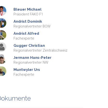
Bleuer
Michael
Präsident FAKO F1
Andrist
Dominik
Regionalvertreter BOW
Andrist
Alfred
Fachexperte
Gugger
Christian
Regionalvertreter Zentralschweiz
Jermann
Hans-Peter
Regionalvertreter NW
Muntwyler
Urs
Fachexperte
Dokumente