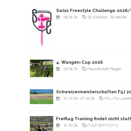
Swiss Freestyle Challenge 2026/
06.06.26
3D Evolution
, 3D Master
4. Wangen-Cup 2026
06.06.26
Freundschaft Fliegen
Schweizermeisterschaften F5J 2
31.05.26
- 07.06.26
F5J
, F5J Junior
Freiflug Training findet nicht stat
31.05.26
F1A/F1B/F1C/F1Q