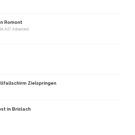
 in Romont
F3A A27 Advanced
lfallschirm Zielspringen
t in Brislach