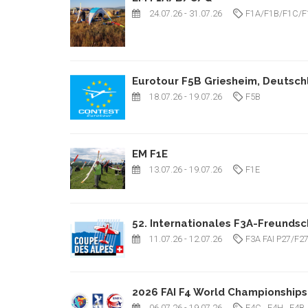
24.07.26
- 31.07.26
F1A/F1B/F1C/F
Eurotour F5B Griesheim, Deutsch
18.07.26
- 19.07.26
F5B
EM F1E
13.07.26
- 19.07.26
F1E
52. Internationales F3A-Freundsc
11.07.26
- 12.07.26
F3A FAI P27/F2
2026 FAI F4 World Championships 
06.07.26
- 19.07.26
F4C
, F4H
, F4B