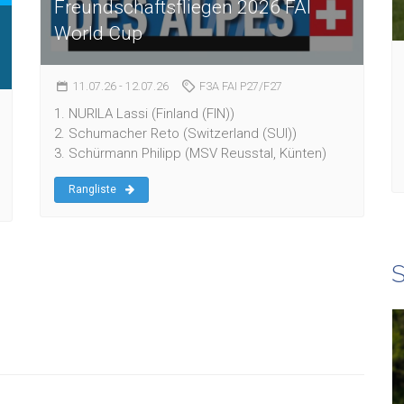
Freundschaftsfliegen 2026 FAI
World Cup
11.07.26
- 12.07.26
F3A FAI P27/F27
1. NURILA Lassi (Finland (FIN))
2. Schumacher Reto (Switzerland (SUI))
3. Schürmann Philipp (MSV Reusstal, Künten)
Rangliste
S