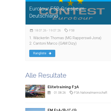
Eurotour F5B Griesheim,
Deutschland
18.07.26
- 19.07.26
F5B
1. Wäckerlin Thomas (MG Rapperswil-Jona)
2. Cantoni Marco (GAM Dizy)
Rangliste
Alle Resultate
Elitetraining F3A
01.08.26
F3A Nationalmannschaft
EM F1A/B/C/Q