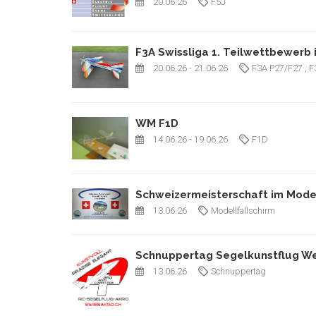
20.06.26
F5J
F3A Swissliga 1. Teilwettbewerb
20.06.26
- 21.06.26
F3A P27/F27
, 
WM F1D
14.06.26
- 19.06.26
F1D
Schweizermeisterschaft im Model
13.06.26
Modellfallschirm
Schnuppertag Segelkunstflug Wes
13.06.26
Schnuppertag