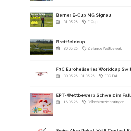
Berner E-Cup MG Signau
31.05.26
E-Cup
Breitfeldcup
30.05.26
Ziellande Wettbewerb
F3C Euroheliseries Worldcup Swi
30.05.26
- 31.05.26
F3C FAI
EPT-Wettbewerb Schweiz im Fall
16.05.26
Fallschirmzielspringen
Swiss Akro Pokal 2026 Contest E