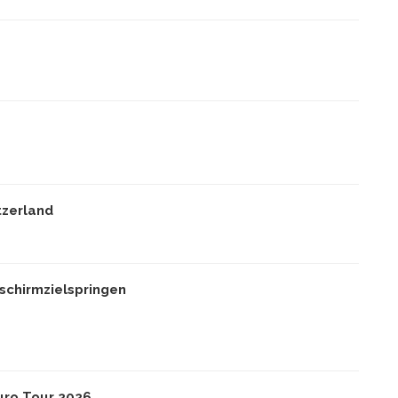
tzerland
schirmzielspringen
uro Tour 2026