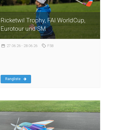
Ricketwil Trophy, FAI WorldCup,
Eurotour und SM
27.06.26
- 28.06.26
F5B
Rangliste