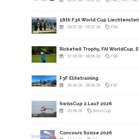
58th F3A World Cup Liechtenstei
04.07.26
- 05.07.26
F3A
Ricketwil Trophy, FAI WorldCup, 
27.06.26
- 28.06.26
F5B
F3F Elitetraining
26.06.26
- 28.06.26
F3F
SwissCup 2.Lauf 2026
20.06.26
SwissCup
Concours Suisse 2026