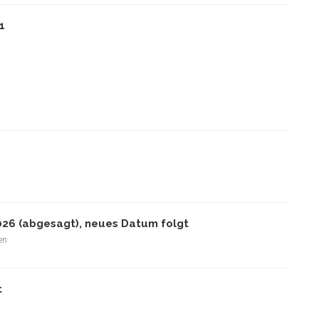
1
026 (abgesagt), neues Datum folgt
en
t