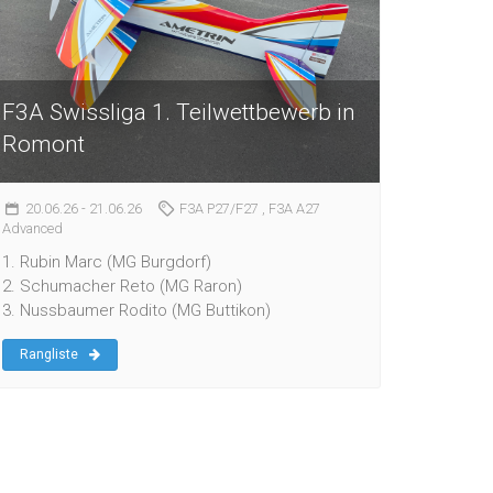
F3A Swissliga 1. Teilwettbewerb in
Romont
20.06.26
- 21.06.26
F3A P27/F27
, F3A A27
Advanced
1. Rubin Marc (MG Burgdorf)
2. Schumacher Reto (MG Raron)
3. Nussbaumer Rodito (MG Buttikon)
Rangliste