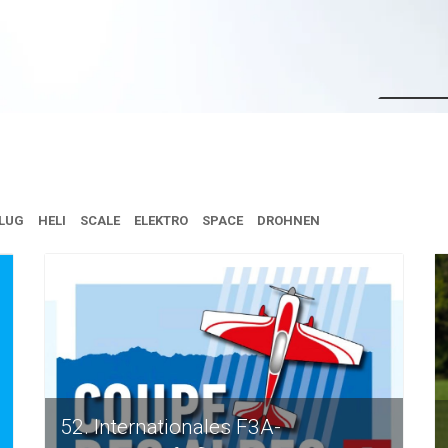
en savoi
LUG
HELI
SCALE
ELEKTRO
SPACE
DROHNEN
52. Internationales F3A-