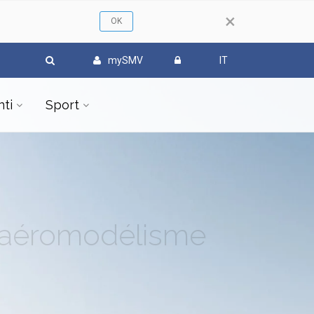
×
mySMV
IT
ti
Sport
l'aéromodélisme
ponse.