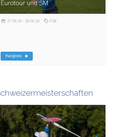
Eurotour und SM
27.06.26
- 28.06.26
F5B
Rangliste
chweizermeisterschaften