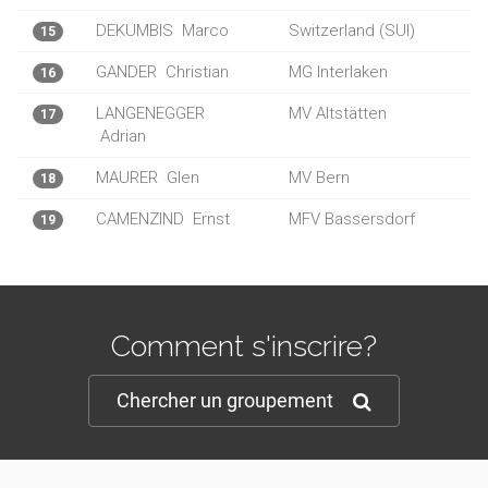
DEKUMBIS
Marco
Switzerland (SUI)
15
GANDER
Christian
MG Interlaken
16
LANGENEGGER
MV Altstätten
17
Adrian
MAURER
Glen
MV Bern
18
CAMENZIND
Ernst
MFV Bassersdorf
19
Comment s'inscrire?
Chercher un groupement