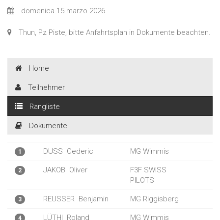
domenica 15 marzo 2026
Thun, Pz Piste, bitte Anfahrtsplan in Dokumente beachten.
Home
Teilnehmer
Rangliste
Dokumente
DUSS
Cederic
MG Wimmis
1
JAKOB
Oliver
F3F SWISS
2
PILOTS
REUSSER
Benjamin
MG Riggisberg
3
LÜTHI
Roland
MG Wimmis
4