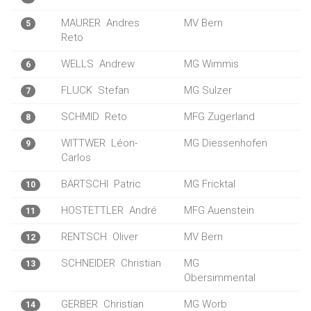
MAURER
Andres
MV Bern
5
Reto
WELLS
Andrew
MG Wimmis
6
FLUCK
Stefan
MG Sulzer
7
SCHMID
Reto
MFG Zugerland
8
WITTWER
Léon-
MG Diessenhofen
9
Carlos
BÄRTSCHI
Patric
MG Fricktal
10
HOSTETTLER
André
MFG Auenstein
11
RENTSCH
Oliver
MV Bern
12
SCHNEIDER
Christian
MG
13
Obersimmental
GERBER
Christian
MG Worb
14