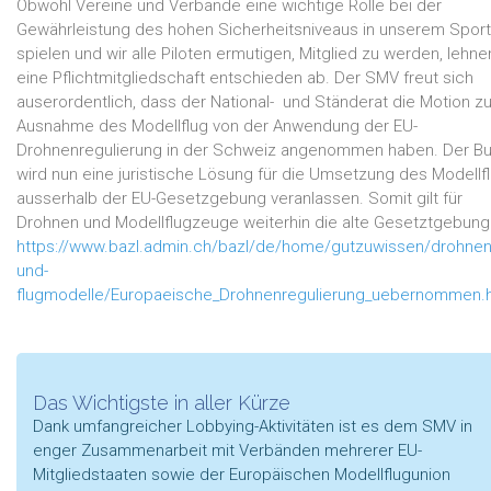
Obwohl Vereine und Verbände eine wichtige Rolle bei der
Gewährleistung des hohen Sicherheitsniveaus in unserem Sport
spielen und wir alle Piloten ermutigen, Mitglied zu werden, lehne
eine Pflichtmitgliedschaft entschieden ab. Der SMV freut sich
auserordentlich, dass der National- und Ständerat die Motion zu
Ausnahme des Modellflug von der Anwendung der EU-
Drohnenregulierung in der Schweiz angenommen haben. Der B
wird nun eine juristische Lösung für die Umsetzung des Modellf
ausserhalb der EU-Gesetzgebung veranlassen. Somit gilt für
Drohnen und Modellflugzeuge weiterhin die alte Gesetztgebung
https://www.bazl.admin.ch/bazl/de/home/gutzuwissen/drohnen
und-
flugmodelle/Europaeische_Drohnenregulierung_uebernommen.
Das Wichtigste in aller Kürze
Dank umfangreicher Lobbying-Aktivitäten ist es dem SMV in
enger Zusammenarbeit mit Verbänden mehrerer EU-
Mitgliedstaaten sowie der Europäischen Modellflugunion