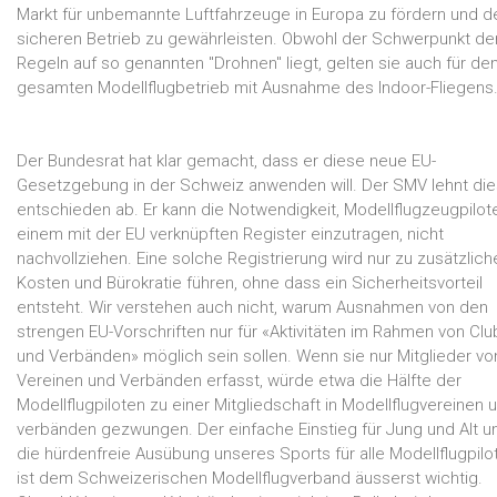
Markt für unbemannte Luftfahrzeuge in Europa zu fördern und d
sicheren Betrieb zu gewährleisten. Obwohl der Schwerpunkt de
Regeln auf so genannten "Drohnen" liegt, gelten sie auch für de
gesamten Modellflugbetrieb mit Ausnahme des Indoor-Fliegens
Der Bundesrat hat klar gemacht, dass er diese neue EU-
Gesetzgebung in der Schweiz anwenden will. Der SMV lehnt die
entschieden ab. Er kann die Notwendigkeit, Modellflugzeugpilote
einem mit der EU verknüpften Register einzutragen, nicht
nachvollziehen. Eine solche Registrierung wird nur zu zusätzlich
Kosten und Bürokratie führen, ohne dass ein Sicherheitsvorteil
entsteht. Wir verstehen auch nicht, warum Ausnahmen von den
strengen EU-Vorschriften nur für «Aktivitäten im Rahmen von Clu
und Verbänden» möglich sein sollen. Wenn sie nur Mitglieder vo
Vereinen und Verbänden erfasst, würde etwa die Hälfte der
Modellflugpiloten zu einer Mitgliedschaft in Modellflugvereinen u
verbänden gezwungen. Der einfache Einstieg für Jung und Alt u
die hürdenfreie Ausübung unseres Sports für alle Modellflugpilo
ist dem Schweizerischen Modellflugverband äusserst wichtig.