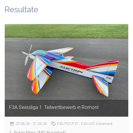
Resultate
F3A Swissliga 1. Teilwettbewerb in Romont
20.06.26
- 21.06.26
F3A P27/F27
, F3A A27 Advanced
1. Rubin Marc (MG Burgdorf)