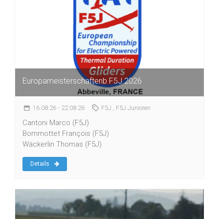
Europameisterschaftenb F5J 2026
16.08.26
- 22.08.26
F5J
, F5J Junioren
Cantoni Marco (F5J)
Bommottet François (F5J)
Wäckerlin Thomas (F5J)
Details