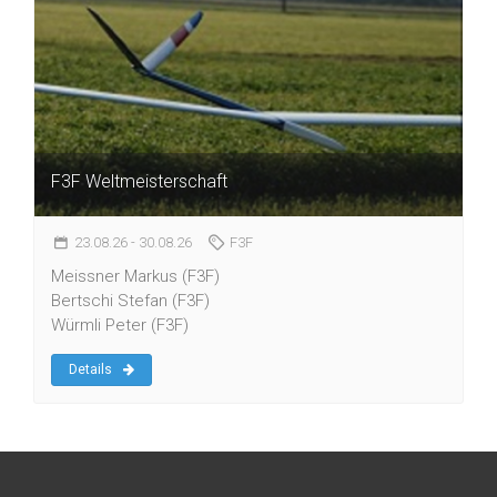
F3F Weltmeisterschaft
23.08.26
- 30.08.26
F3F
Meissner Markus (F3F)
Bertschi Stefan (F3F)
Würmli Peter (F3F)
Details