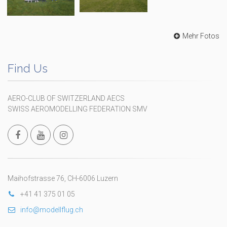
Mehr Fotos
Find Us
AERO-CLUB OF SWITZERLAND AECS
SWISS AEROMODELLING FEDERATION SMV
Maihofstrasse 76, CH-6006 Luzern
+41 41 375 01 05
info@modellflug.ch