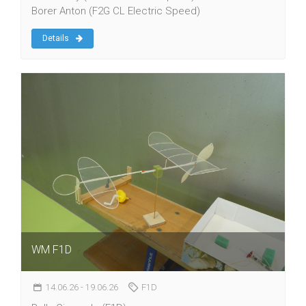
Borer Anton (F2G CL Electric Speed)
Details
WM F1D
14.06.26
- 19.06.26
F1D