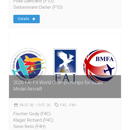
Polla Giancarlo (F1D)
Siebenmann Dieter (F1D)
Details
2026 FAI F4 World Championships for Scale
Model Aircraft
06.07.26
- 19.07.26
F4C
, F4H
Fischer Gody (F4C)
Kläger Richard (F4C)
Senn Reto (F4H)