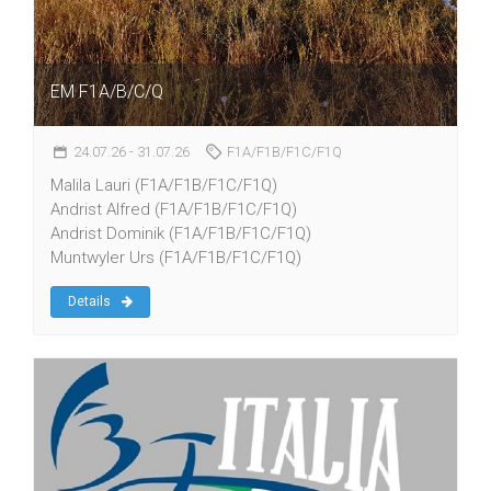
EM F1A/B/C/Q
24.07.26
- 31.07.26
F1A/F1B/F1C/F1Q
Malila Lauri (F1A/F1B/F1C/F1Q)
Andrist Alfred (F1A/F1B/F1C/F1Q)
Andrist Dominik (F1A/F1B/F1C/F1Q)
Muntwyler Urs (F1A/F1B/F1C/F1Q)
Details