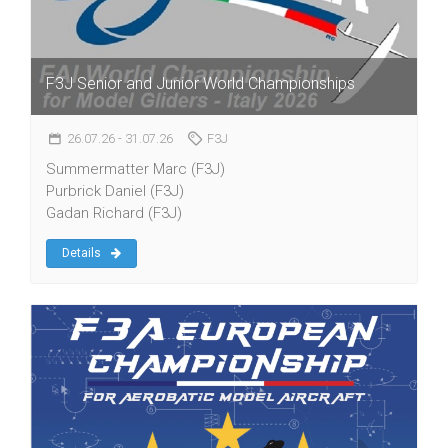
F3J Senior and Junior World Championships
26.07.26
- 31.07.26
F3J
Summermatter Marc (F3J)
Purbrick Daniel (F3J)
Gadan Richard (F3J)
Details