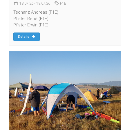
13.07.26
- 19.07.26
F1E
Tschanz Andreas (F1E)
Pfister René (F1E)
Pfister Erwin (F1E)
Details