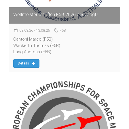
Weltmeisterschaften F5B 2026 abgesagt !
08.08.26
- 13.08.26
F5B
Cantoni Marco (F5B)
Wäckerlin Thomas (F5B)
Lang Andreas (F5B)
Details