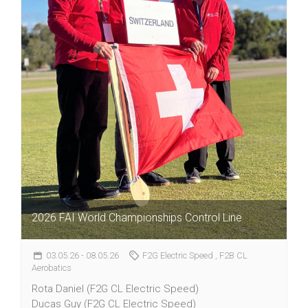
2026 FAI World Championships Control Line
03.05.26
- 08.05.26
F2G Electric Speed
, F2B CL
Aerobatics
Rota Daniel (F2G CL Electric Speed)
Ducas Guy (F2G CL Electric Speed)