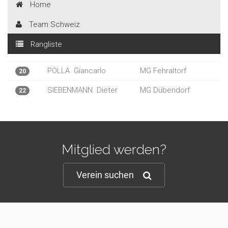
Home
Team Schweiz
Rangliste
POLLA
Giancarlo
MG Fehraltorf
20
SIEBENMANN
Dieter
MG Dübendorf
22
Mitglied werden?
Verein suchen