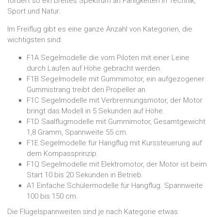
fördert so ein breites Spektrum an Fähigkeiten in Technik,
Sport und Natur.
Im Freiflug gibt es eine ganze Anzahl von Kategorien, die
wichtigsten sind:
F1A Segelmodelle die vom Piloten mit einer Leine
durch Laufen auf Höhe gebracht werden.
F1B Segelmodelle mit Gummimotor, ein aufgezogener
Gummistrang treibt den Propeller an.
F1C Segelmodelle mit Verbrennungsmotor, der Motor
bringt das Modell in 5 Sekunden auf Höhe.
F1D Saalflugmodelle mit Gummimotor, Gesamtgewicht
1,8 Gramm, Spannweite 55 cm.
F1E Segelmodelle für Hangflug mit Kurssteuerung auf
dem Kompassprinzip.
F1Q Segelmodelle mit Elektromotor, der Motor ist beim
Start 10 bis 20 Sekunden in Betrieb.
A1 Einfache Schülermodelle für Hangflug. Spannweite
100 bis 150 cm.
Die Flügelspannweiten sind je nach Kategorie etwas