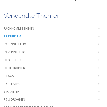
Verwandte Themen
FACHKOMMISSIONEN
F1 FREIFLUG
F2 FESSELFLUG
F3 KUNSTFLUG
F3 SEGELFLUG
F3 HELIKOPTER
F4 SCALE
F5 ELEKTRO
S RAKETEN
F9 U DROHNEN