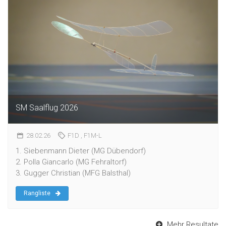
SM Saalflug 2026
28.02.26
F1D
, F1M-L
1. Siebenmann Dieter (MG Dübendorf)
2. Polla Giancarlo (MG Fehraltorf)
3. Gugger Christian (MFG Balsthal)
Rangliste
Mehr Resultate