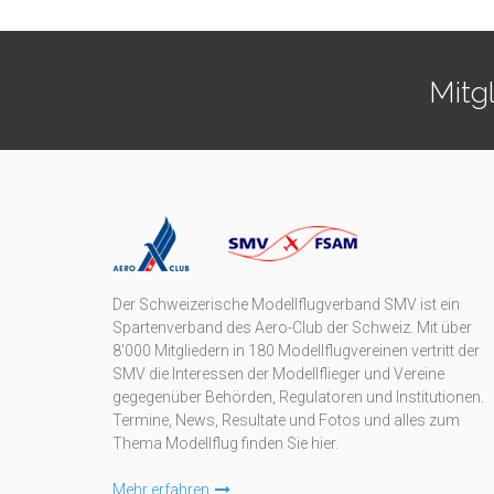
Mitg
Der Schweizerische Modellflugverband SMV ist ein
Spartenverband des Aero-Club der Schweiz. Mit über
8'000 Mitgliedern in 180 Modellflugvereinen vertritt der
SMV die Interessen der Modellflieger und Vereine
gegegenüber Behörden, Regulatoren und Institutionen.
Termine, News, Resultate und Fotos und alles zum
Thema Modellflug finden Sie hier.
Mehr erfahren