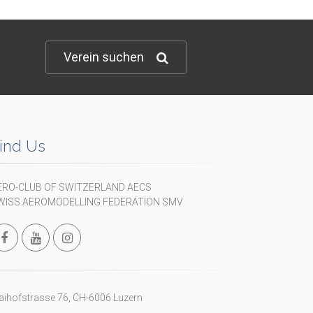
Verein suchen
ind Us
ERO-CLUB OF SWITZERLAND AECS
WISS AEROMODELLING FEDERATION SMV
ihofstrasse 76, CH-6006 Luzern