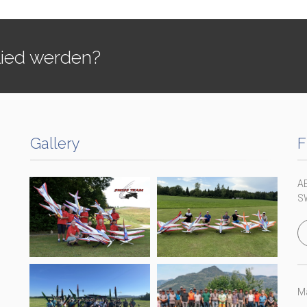
lied werden?
Gallery
F
A
S
Ma