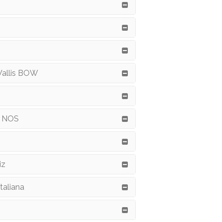
Wallis BOW
z NOS
iz
taliana