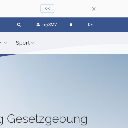
×
mySMV
DE
n
Sport
ug Gesetzgebung