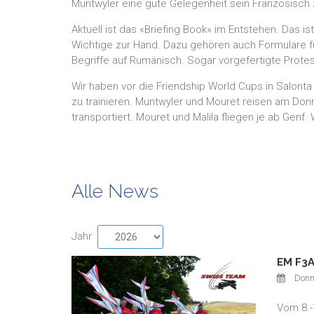
Muntwyler eine gute Gelegenheit sein Französisch z
Aktuell ist das «Briefing Book» im Entstehen. Das i
Wichtige zur Hand. Dazu gehören auch Formulare fü
Begriffe auf Rumänisch. Sogar vorgefertigte Protest
Wir haben vor die Friendship World Cups in Salonta 
zu trainieren. Muntwyler und Mouret reisen am Donn
transportiert. Mouret und Malila fliegen je ab Genf.
Alle News
Jahr
EM F3A
Donn
Vom 8.-