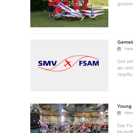
grossen
Gemein
Freit
Seit vi
als ver
Verpfli
Young 
Mittw
Das You
Modellf