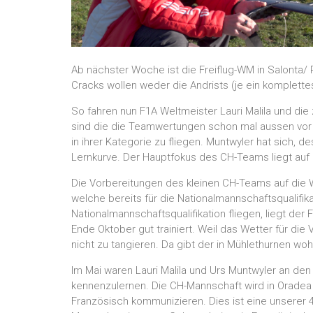
Ab nächster Woche ist die Freiflug-WM in Salonta/
Cracks wollen weder die Andrists (je ein komplett
So fahren nun F1A Weltmeister Lauri Malila und di
sind die die Teamwertungen schon mal aussen vor un
in ihrer Kategorie zu fliegen. Muntwyler hat sich, 
Lernkurve. Der Hauptfokus des CH-Teams liegt auf d
Die Vorbereitungen des kleinen CH-Teams auf die W
welche bereits für die Nationalmannschaftsqualifik
Nationalmannschaftsqualifikation fliegen, liegt d
Ende Oktober gut trainiert. Weil das Wetter für di
nicht zu tangieren. Da gibt der in Mühlethurnen woh
Im Mai waren Lauri Malila und Urs Muntwyler an den
kennenzulernen. Die CH-Mannschaft wird in Oradea
Französisch kommunizieren. Dies ist eine unsere