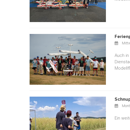
Ferien
Mittw
Auch in
Diensta
Modellf
Schnup
Monta
Ein wei