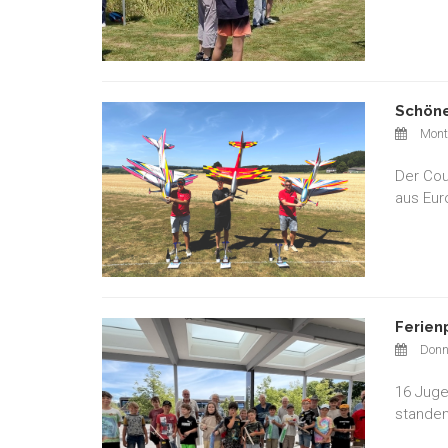
Schöne
Monta
Der Cou
aus Eur
Ferien
Donne
16 Juge
standen