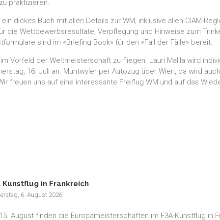
u praktizieren.
st ein dickes Buch mit allen Details zur WM, inklusive allen CIAM-
r die Wettbewerbsresultate, Verpflegung und Hinweise zum Trinke
formulare sind im «Briefing Book» für den «Fall der Fälle» bereit.
im Vorfeld der Weltmeisterschaft zu fliegen. Lauri Malila wird indi
erstag, 16. Juli an. Muntwyler per Autozug über Wien, da wird auch
 Wir freuen uns auf eine interessante Freiflug WM und auf das Wiede
 Kunstflug in Frankreich
erstag, 6. August 2026
15. August finden die Europameisterschaften im F3A-Kunstflug in F