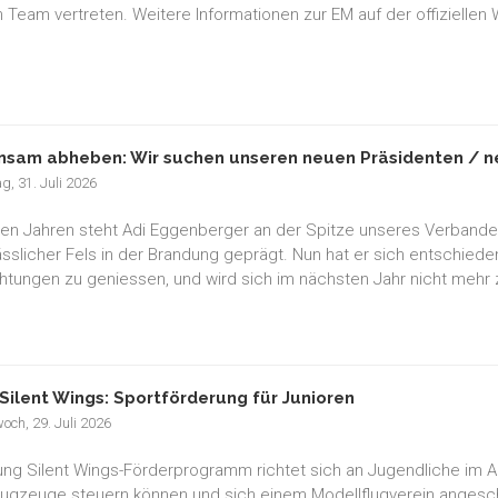
 Team vertreten. Weitere Informationen zur EM auf der offiziellen
sam abheben: Wir suchen unseren neuen Präsidenten / ne
ag, 31. Juli 2026
elen Jahren steht Adi Eggenberger an der Spitze unseres Verband
lässlicher Fels in der Brandung geprägt. Nun hat er sich entschied
chtungen zu geniessen, und wird sich im nächsten Jahr nicht mehr 
Silent Wings: Sportförderung für Junioren
och, 29. Juli 2026
ng Silent Wings-Förderprogramm richtet sich an Jugendliche im Alte
lugzeuge steuern können und sich einem Modellflugverein anges