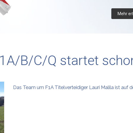
Mehr er
F1A/B/C/Q startet scho
Das Team um F1A Titelverteidiger Lauri Malila ist au