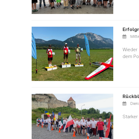
Erfolg
Mittw
Wieder 
dem Pod
Rückbl
Diens
Starker