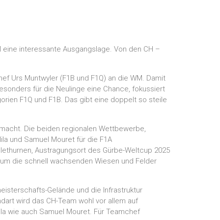
WM eine interessante Ausgangslage. Von den CH –
hef Urs Muntwyler (F1B und F1Q) an die WM. Damit
besonders für die Neulinge eine Chance, fokussiert
gorien F1Q und F1B. Das gibt eine doppelt so steile
gemacht. Die beiden regionalen Wettbewerbe,
lila und Samuel Mouret für die F1A
ühlethurnen, Austragungsort des Gürbe-Weltcup 2025
en, um die schnell wachsenden Wiesen und Felder
eisterschafts-Gelände und die Infrastruktur
dart wird das CH-Team wohl vor allem auf
ila wie auch Samuel Mouret. Für Teamchef