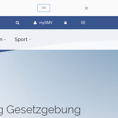
×
mySMV
DE
n
Sport
ug Gesetzgebung