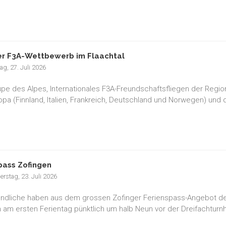
r F3A-Wettbewerb im Flaachtal
g, 27. Juli 2026
pe des Alpes, Internationales F3A-Freundschaftsfliegen der Regio
opa (Finnland, Italien, Frankreich, Deutschland und Norwegen) und
pass Zofingen
rstag, 23. Juli 2026
ndliche haben aus dem grossen Zofinger Ferienspass-Angebot den
 am ersten Ferientag pünktlich um halb Neun vor der Dreifachturnh