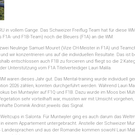
 RU in vollem Gange. Das Schweizer Freiflug Team hat für diese 
es F1A- und F1B-Team) noch die Bleuers (F1A) an die WM.
e zwei Neulinge Samuel Mouret (Vize CH-Meister in F1A) und Teamc
d wir konzentrieren uns auf die individuellen Resultate. Das ist 
deshalb entschlossen auch F1B zu forcieren und fliegt so die 2 Kate
er Unterstützung vom F1A Titelverteidiger Lauri Malila.
M waren dieses Jahr gut. Das Mental-training wurde individuell 
ation 2026 zählen, konnten durchgeführt werden. Während Lauri Ma
er Fokus bei Muntwyler auf F1Q und F1B. Dazu wurde im Moos bei M
e Vegetation sehr vorteilhaft war, mussten wir mit Umsicht vorgeh
nhafte Dominik Andrist jeweils das Signal.
 Weltcups in Salonta. Für Muntwyler ging es auch darum das Weltm
 in einem Appartement untergebracht. Anstelle der Schweizer Mun
r 4 Landesprachen und aus der Romandie kommen sowohl Lauri Mal