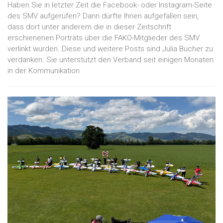
Haben Sie in letzter Zeit die Facebook- oder Instagram-Seite
des SMV aufgerufen? Dann dürfte Ihnen aufgefallen sein,
dass dort unter anderem die in dieser Zeitschrift
erschienenen Porträts über die FAKO-Mitglieder des SMV
verlinkt wurden. Diese und weitere Posts sind Julia Bucher zu
verdanken. Sie unterstützt den Verband seit einigen Monaten
in der Kommunikation