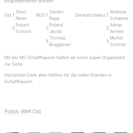
Regionalmeister wurden:
Silvio
Sandro
Andreas
Ost:
1.
NOS:
1.
Zentralschweiz:
1.
Meier
Rupp
Schaerer
Robert
Roland
Adrian
2.
2.
2.
Schoch
Jacob
Amrein
Thomas
Michel
3.
3.
Bruggisser
Schmid
Mit der MG Schaffhausen hatten wir einen super Organisator
zur Seite.
Herzlichen Dank allen Helfern für die tollen Stunden in
Schaffhausen
Fotos:
IRM Ost