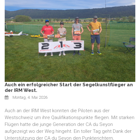
Auch ein erfolgreicher Start der Segelkunstflieger an
der IRM West.
Montag, 4. Mai 2026
Auch an der IRM West konnten die Piloten aus der
Westschweiz um ihre Qaulifikationspunkte fliegen. Mit starken
Flügen hatte die junge Generation der CA du Seyon
aufgezeigt wo der Weg hingeht. Ein toller Tag geht Dank der
Unterstützung der CA du Seyon den Punkterichtern,