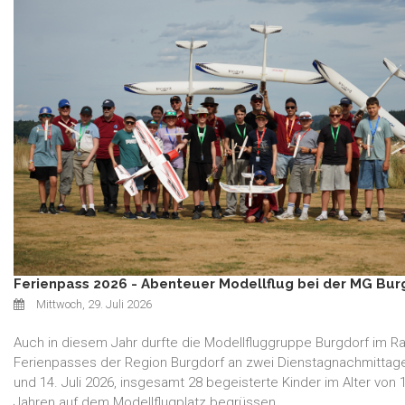
Ferienpass 2026 - Abenteuer Modellflug bei der MG Bur
Mittwoch, 29. Juli 2026
Auch in diesem Jahr durfte die Modellfluggruppe Burgdorf im 
Ferienpasses der Region Burgdorf an zwei Dienstagnachmittag
und 14. Juli 2026, insgesamt 28 begeisterte Kinder im Alter von 
Jahren auf dem Modellflugplatz begrüssen.