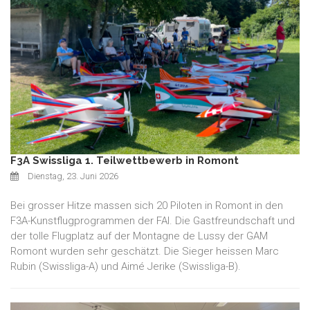
F3A Swissliga 1. Teilwettbewerb in Romont
Dienstag, 23. Juni 2026
Bei grosser Hitze massen sich 20 Piloten in Romont in den
F3A-Kunstflugprogrammen der FAI. Die Gastfreundschaft und
der tolle Flugplatz auf der Montagne de Lussy der GAM
Romont wurden sehr geschätzt. Die Sieger heissen Marc
Rubin (Swissliga-A) und Aimé Jerike (Swissliga-B).