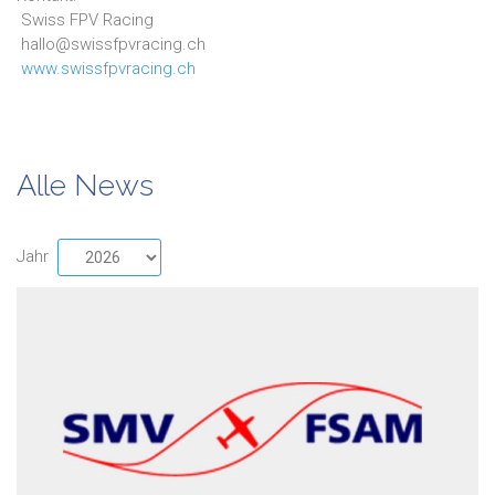
Swiss FPV Racing
hallo@swissfpvracing.ch
www.swissfpvracing.ch
Alle News
Jahr