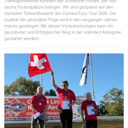
Trainingseinheiten konnten vier schweizer Piloten, vier von
sechs Podestplätze belegen. Wir sind gespannt auf den
nächsten Teilwettbewerb der Contest Euro Tour 2026. Die
Qualität der gezeigten Flüge sind in den vergangen Jahren
massiv gestiegen. Mit diesen Voraussetzungen kann ein
geordneter und Erfolgreicher Weg in der unlimited Kategorie
gestartet werden!