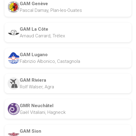
GAM Genève
Pascal Damay, Plan-les-Ouates
GAM La Côte
Arnaud Carrard, Trélex
GAM Lugano
Fabrizio Albonico, Castagnola
GAM Riviera
Rolf Walser, Agra
GMR Neuchâtel
Gaël Vitaliani, Hagneck
GAM Sion