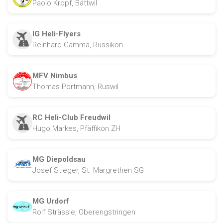
Paolo Kropf, Bättwil
IG Heli-Flyers
Reinhard Gamma, Russikon
MFV Nimbus
Thomas Portmann, Ruswil
RC Heli-Club Freudwil
Hugo Markes, Pfäffikon ZH
MG Diepoldsau
Josef Stieger, St. Margrethen SG
MG Urdorf
Rolf Strässle, Oberengstringen