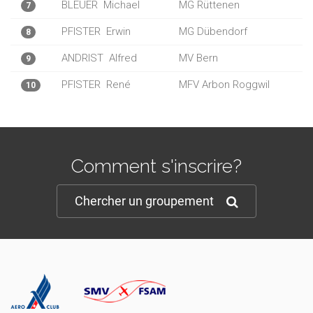
BLEUER
Michael
MG Rüttenen
7
PFISTER
Erwin
MG Dübendorf
8
ANDRIST
Alfred
MV Bern
9
PFISTER
René
MFV Arbon Roggwil
10
Comment s'inscrire?
Chercher un groupement