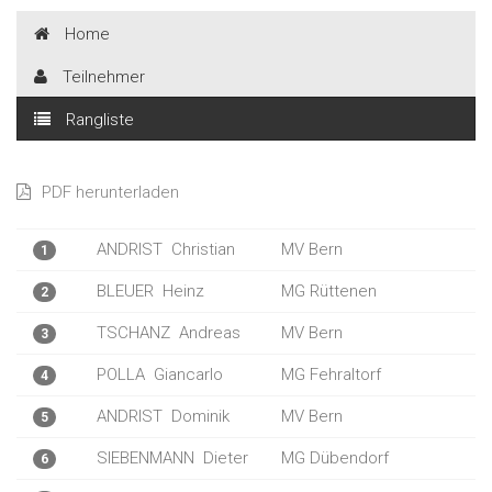
Home
Teilnehmer
Rangliste
PDF herunterladen
ANDRIST
Christian
MV Bern
1
BLEUER
Heinz
MG Rüttenen
2
TSCHANZ
Andreas
MV Bern
3
POLLA
Giancarlo
MG Fehraltorf
4
ANDRIST
Dominik
MV Bern
5
SIEBENMANN
Dieter
MG Dübendorf
6