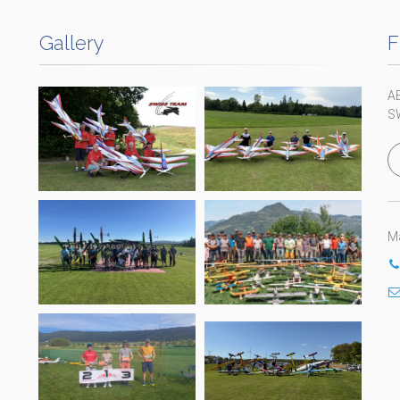
Gallery
F
A
S
Ma