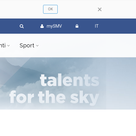
×
mySMV
IT
ti
Sport