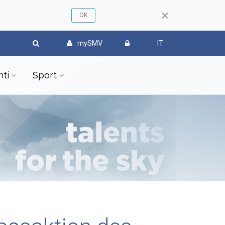
×
mySMV
IT
ti
Sport