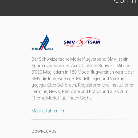
Der Schweizerische Modellflugverband SMV ist ein
Spartenverband des Aero-Club der Schweiz. Mit über
8'000 Mitgliedern in 180 Modellflugvereinen vertritt der
SMV die Interessen der Modellflieger und Vereine
gegegenüber Behörden, Regulatoren und Institutionen.
Termine, News, Resultate und Fotos und alles zum
Thema Modellflug finden Sie hier.
Mehr erfahren
DOWNLOADS