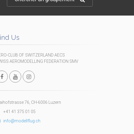
ind Us
ERO-CLUB OF SWITZERLAND AECS
WISS AEROMODELLING FEDERATION SMV
ihofstrasse 76, CH-6006 Luzern
+41 41 375 01 05
info@modellflug.ch