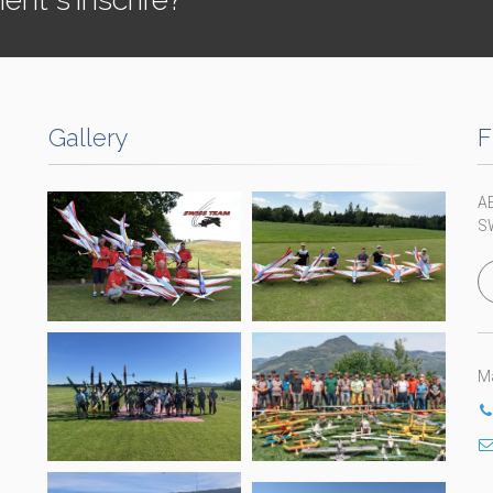
Gallery
F
A
S
Ma