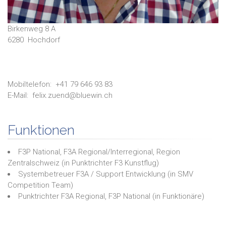
Birkenweg 8 A
6280
Hochdorf
Mobiltelefon:
+41 79 646 93 83
E-Mail:
felix.zuend@bluewin.ch
Funktionen
F3P National, F3A Regional/Interregional, Region
Zentralschweiz
(in
Punktrichter F3 Kunstflug
)
Systembetreuer F3A / Support Entwicklung
(in
SMV
Competition Team
)
Punktrichter F3A Regional, F3P National
(in
Funktionäre
)