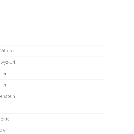
Vittore
wyz-Uri
len
len
enstein
chtal
pair