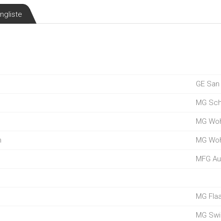
ngliste
GE San 
MG Sch
MG Woh
n
MG Woh
MFG Au
MG Flaa
MG Swi