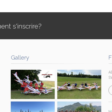
t s'inscrire?
Gallery
F
A
S
Ma