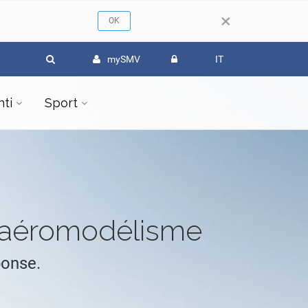
×
mySMV
IT
ti
Sport
l'aéromodélisme
ponse.