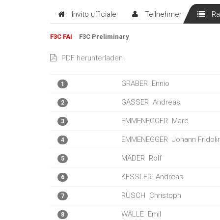
Invito ufficiale
Teilnehmer
Ra
F3C FAI
F3C Preliminary
PDF herunterladen
GRABER
Ennio
1
GASSER
Andreas
2
EMMENEGGER
Marc
3
EMMENEGGER
Johann Fridoli
4
MÄDER
Rolf
5
KESSLER
Andreas
6
RÜSCH
Christoph
7
WÄLLE
Emil
8