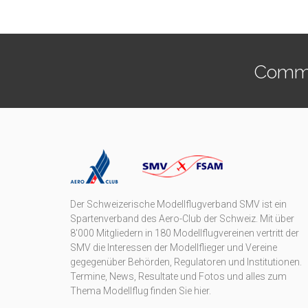
Commen
Der Schweizerische Modellflugverband SMV ist ein
Spartenverband des Aero-Club der Schweiz. Mit über
8'000 Mitgliedern in 180 Modellflugvereinen vertritt der
SMV die Interessen der Modellflieger und Vereine
gegegenüber Behörden, Regulatoren und Institutionen.
Termine, News, Resultate und Fotos und alles zum
Thema Modellflug finden Sie hier.