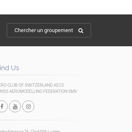
Chercher un groupement
ind Us
ERO-CLUB OF SWITZERLAND AECS
WISS AEROMODELLING FEDERATION SMV
ihofstrasse 76, CH-6006 Luzern