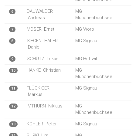
DAUWALDER
MG
6
Andreas
Münchenbuchsee
MOSER
Ernst
MG Worb
7
SIEGENTHALER
MG Signau
8
Daniel
SCHÜTZ
Lukas
MG Huttwil
9
HANKE
Christian
MG
10
Münchenbuchsee
FLÜCKIGER
MG Signau
11
Markus
IMTHURN
Niklaus
MG
12
Münchenbuchsee
KOHLER
Peter
MG Signau
13
BÜRKI
Urs
MG
14