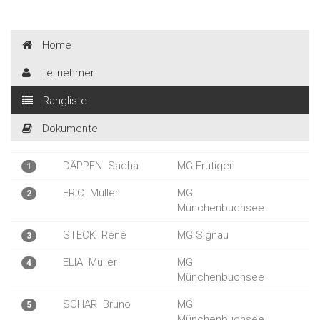
Home
Teilnehmer
Rangliste
Dokumente
DÄPPEN
Sacha
MG Frutigen
1
ERIC
Müller
MG
2
Münchenbuchsee
STECK
René
MG Signau
3
ELIA
Müller
MG
4
Münchenbuchsee
SCHÄR
Bruno
MG
5
Münchenbuchsee