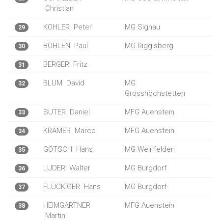
Christian
KOHLER
Peter
MG Signau
29
BÖHLEN
Paul
MG Riggisberg
30
BERGER
Fritz
31
BLUM
David
MG
32
Grosshöchstetten
SUTER
Daniel
MFG Auenstein
33
KRÄMER
Marco
MFG Auenstein
34
GÖTSCH
Hans
MG Weinfelden
35
LUDER
Walter
MG Burgdorf
36
FLÜCKIGER
Hans
MG Burgdorf
37
HEIMGARTNER
MFG Auenstein
38
Martin