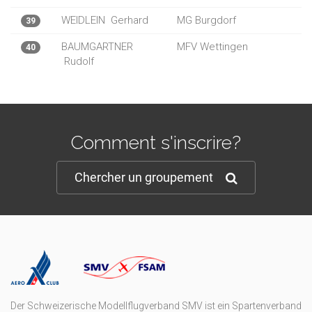
WEIDLEIN
Gerhard
MG Burgdorf
39
BAUMGARTNER
MFV Wettingen
40
Rudolf
Comment s'inscrire?
Chercher un groupement
Der Schweizerische Modellflugverband SMV ist ein Spartenverband