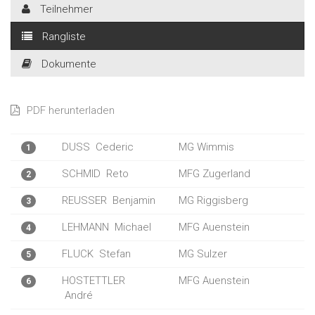
Teilnehmer
Rangliste
Dokumente
PDF herunterladen
DUSS
Cederic
MG Wimmis
1
SCHMID
Reto
MFG Zugerland
2
REUSSER
Benjamin
MG Riggisberg
3
LEHMANN
Michael
MFG Auenstein
4
FLUCK
Stefan
MG Sulzer
5
HOSTETTLER
MFG Auenstein
6
André