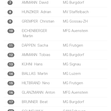
AMMANN
David
MG Burgdorf
7
HUNZIKER
Adrian
MV Staffelbach
8
GREMPER
Christian
MG Gossau-ZH
9
EICHENBERGER
MFG Auenstein
10
Martin
DÄPPEN
Sacha
MG Frutigen
11
AMMANN
Tobias
MG Burgdorf
12
KÜHNI
Hans
MG Signau
13
BIALLAS
Martin
MG Luzern
14
HILTBRAND
Nino
MG Frutigen
15
GLANZMANN
Anton
MFG Auenstein
16
BRUNNER
Beat
MG Burgdorf
17