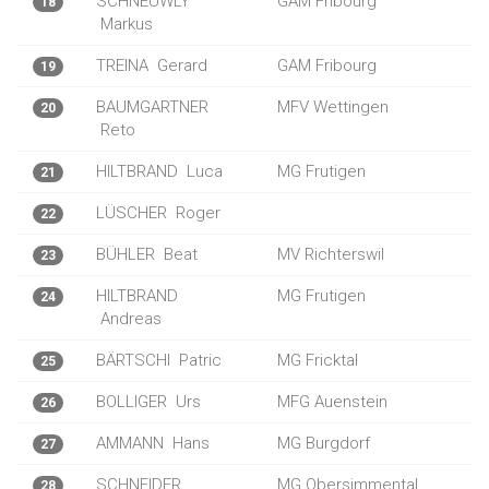
SCHNEUWLY
GAM Fribourg
18
Markus
TREINA
Gerard
GAM Fribourg
19
BAUMGARTNER
MFV Wettingen
20
Reto
HILTBRAND
Luca
MG Frutigen
21
LÜSCHER
Roger
22
BÜHLER
Beat
MV Richterswil
23
HILTBRAND
MG Frutigen
24
Andreas
BÄRTSCHI
Patric
MG Fricktal
25
BOLLIGER
Urs
MFG Auenstein
26
AMMANN
Hans
MG Burgdorf
27
SCHNEIDER
MG Obersimmental
28