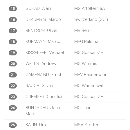
SCHAD
Alain
MG Affoltern aA
15
DEKUMBIS
Marco
Switzerland (SUI)
16
RENTSCH
Oliver
MV Bern
17
KURMANN
Marco
MFG Balsthal
18
KISSELEFF
Michael
MG Gossau-ZH
19
WELLS
Andrew
MG Wimmis
20
CAMENZIND
Ernst
MFV Bassersdorf
21
RAUCH
Silvan
MG Wädenswil
22
GREMPER
Christian
MG Gossau-ZH
23
BUNTSCHU
Jean-
MG Thun
24
Marc
KÄLIN
Urs
MSV Stetten
25