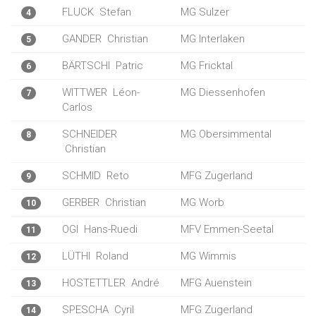
FLUCK
Stefan
MG Sulzer
4
GANDER
Christian
MG Interlaken
5
BÄRTSCHI
Patric
MG Fricktal
6
WITTWER
Léon-
MG Diessenhofen
7
Carlos
SCHNEIDER
MG Obersimmental
8
Christian
SCHMID
Reto
MFG Zugerland
9
GERBER
Christian
MG Worb
10
OGI
Hans-Ruedi
MFV Emmen-Seetal
11
LÜTHI
Roland
MG Wimmis
12
HOSTETTLER
André
MFG Auenstein
13
SPESCHA
Cyril
MFG Zugerland
14