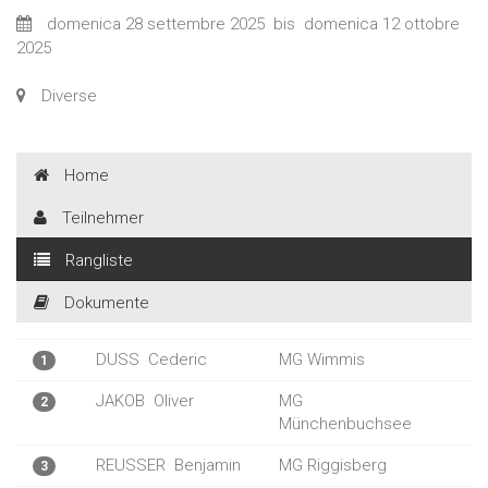
domenica 28 settembre 2025
bis
domenica 12 ottobre
2025
Diverse
Home
Teilnehmer
Rangliste
Dokumente
DUSS
Cederic
MG Wimmis
1
JAKOB
Oliver
MG
2
Münchenbuchsee
REUSSER
Benjamin
MG Riggisberg
3