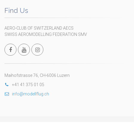
Find Us
AERO-CLUB OF SWITZERLAND AECS
SWISS AEROMODELLING FEDERATION SMV
Maihofstrasse 76, CH-6006 Luzern
+41 41 375 01 05
info@modellflug.ch
Copyright © 2024 Federazione Svizzera di Aeromodellismo
wwww.fsam.ch
. All Rights Reserved