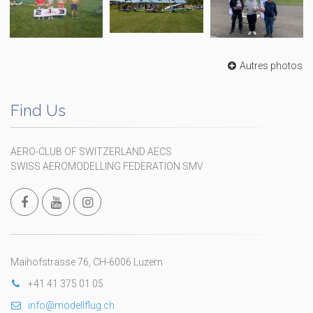
Autres photos
Find Us
AERO-CLUB OF SWITZERLAND AECS
SWISS AEROMODELLING FEDERATION SMV
Maihofstrasse 76, CH-6006 Luzern
+41 41 375 01 05
info@modellflug.ch