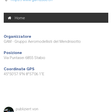
Home
Organizzatore
GAM - Gruppo Aeromodellisti del Mendrisiotto
Posizione
Via Puntasei 6855 Stabio
Coordinate GPS
45°50'57.9"N 8°57'06.1"E
publiziert von