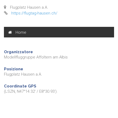
Flugplatz Hausen a.A.
https://flugtag-hausen.ch/
Home
Organizzatore
Modellfluggruppe Affoltern am Albis
Posizione
Flugplatz Hausen a.A.
Coordinate GPS
(LSZN, N47°14.32' / E8°30.93').