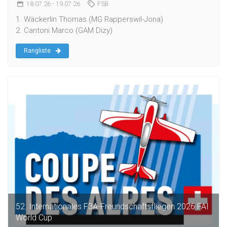
18.07.26
- 19.07.26
F5B
1. Wäckerlin Thomas (MG Rapperswil-Jona)
2. Cantoni Marco (GAM Dizy)
Rangliste
52. Internationales F3A-Freundschaftsfliegen 2026 FAI
World Cup