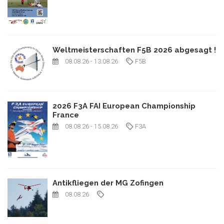
Weltmeisterschaften F5B 2026 abgesagt !
08.08.26
- 13.08.26
F5B
2026 F3A FAI European Championship
France
08.08.26
- 15.08.26
F3A
Antikfliegen der MG Zofingen
08.08.26