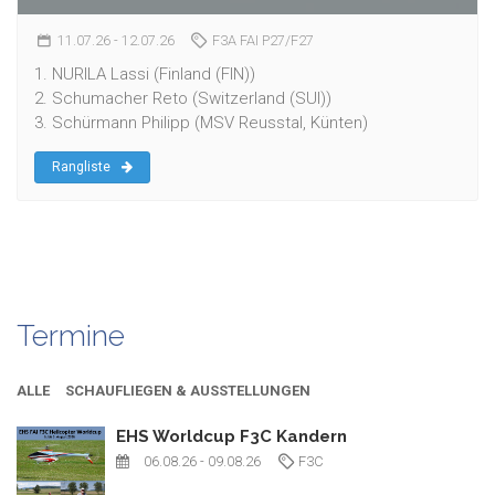
11.07.26
- 12.07.26
F3A FAI P27/F27
1. NURILA Lassi (Finland (FIN))
2. Schumacher Reto (Switzerland (SUI))
3. Schürmann Philipp (MSV Reusstal, Künten)
Rangliste
Termine
ALLE
SCHAUFLIEGEN & AUSSTELLUNGEN
EHS Worldcup F3C Kandern
06.08.26
- 09.08.26
F3C