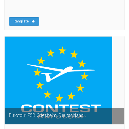
Rangliste
Eurotour F5B Griesheim, Deutschland