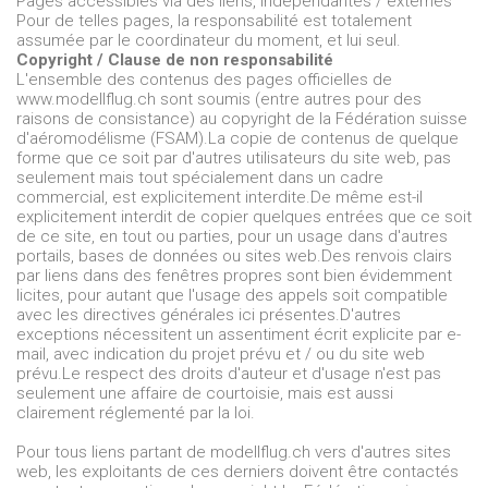
Pages accessibles via des liens, indépendantes / externes
Pour de telles pages, la responsabilité est totalement
assumée par le coordinateur du moment, et lui seul.
Copyright / Clause de non responsabilité
L'ensemble des contenus des pages officielles de
www.modellflug.ch sont soumis (entre autres pour des
raisons de consistance) au copyright de la Fédération suisse
d'aéromodélisme (FSAM).
La copie de contenus de quelque
forme que ce soit par d'autres utilisateurs du site web, pas
seulement mais tout spécialement dans un cadre
commercial, est explicitement interdite.
De même est-il
explicitement interdit de copier quelques entrées que ce soit
de ce site, en tout ou parties, pour un usage dans d'autres
portails, bases de données ou sites web.
Des renvois clairs
par liens dans des fenêtres propres sont bien évidemment
licites, pour autant que l'usage des appels soit compatible
avec les directives générales ici présentes.
D'autres
exceptions nécessitent un assentiment écrit explicite par e-
mail, avec indication du projet prévu et / ou du site web
prévu.
Le respect des droits d'auteur et d'usage n'est pas
seulement une affaire de courtoisie, mais est aussi
clairement réglementé par la loi.
Pour tous liens partant de modellflug.ch vers d'autres sites
web, les exploitants de ces derniers doivent être contactés