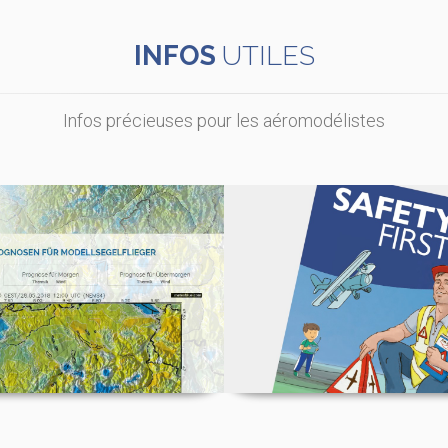
INFOS
UTILES
Infos précieuses pour les aéromodélistes
ion des vents et des
Compendium SAFET
thermiques