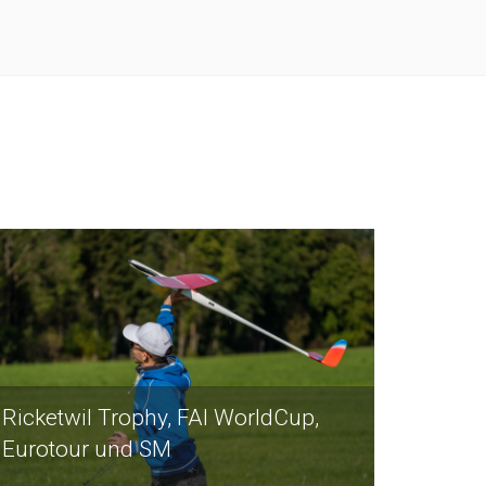
Ricketwil Trophy, FAI WorldCup,
Eurotour und SM