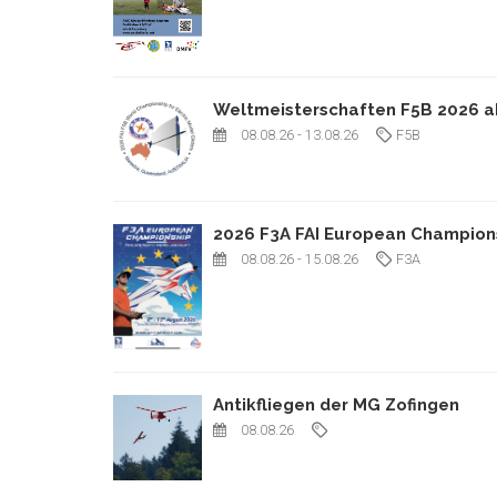
Weltmeisterschaften F5B 2026 a
08.08.26
- 13.08.26
F5B
2026 F3A FAI European Champion
08.08.26
- 15.08.26
F3A
Antikfliegen der MG Zofingen
08.08.26