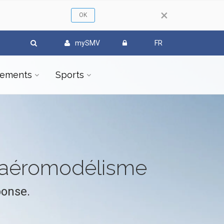
×
mySMV
FR
ements
Sports
l'aéromodélisme
ponse.