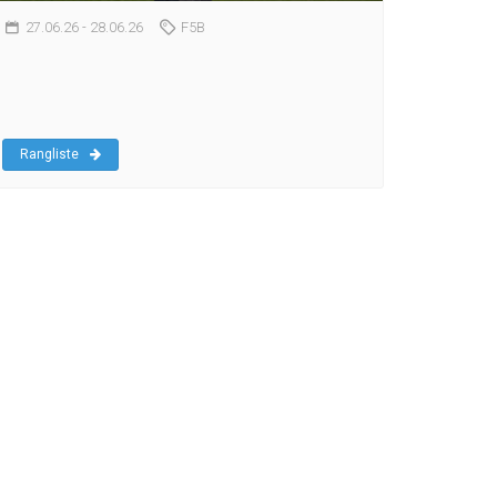
27.06.26
- 28.06.26
F5B
Rangliste