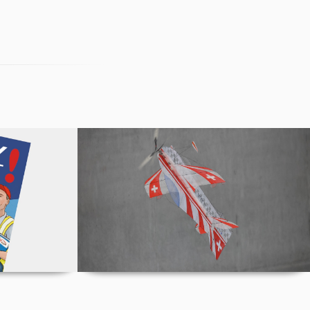
YFIRST
Indoor Weltmeisterschaften
2025