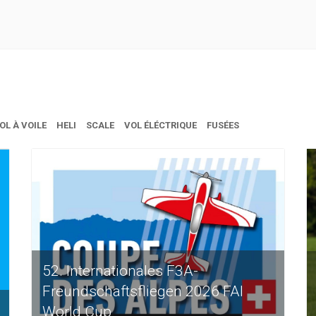
OL À VOILE
HELI
SCALE
VOL ÉLÉCTRIQUE
FUSÉES
52. Internationales F3A-
Freundschaftsfliegen 2026 FAI
World Cup