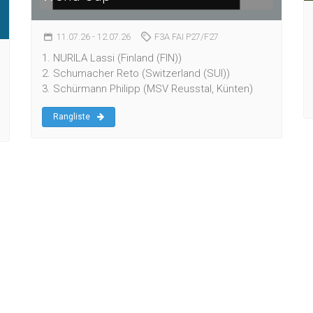
11.07.26
- 12.07.26
F3A FAI P27/F27
1. NURILA Lassi (Finland (FIN))
2. Schumacher Reto (Switzerland (SUI))
3. Schürmann Philipp (MSV Reusstal, Künten)
Rangliste