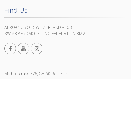
Find Us
AERO-CLUB OF SWITZERLAND AECS
SWISS AEROMODELLING FEDERATION SMV
Maihofstrasse 76, CH-6006 Luzern
+41 41 375 01 05
info@modellflug.ch
Copyright © 2024 Fédération Suisse d’Aéromodélisme
wwww.fsam.ch
. All Rights Reserved