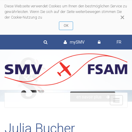
Diese Webseite verwendet Cookies um Ihnen den bestmöglichen Service zu
gewährleisten. Wenn Sie sich auf der Seite weiterbewegen stimmen Sie
×
der Cookie-Nutzung zu
mySMV
FR
en savoir plus
To
nav
Julia Bucher