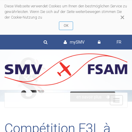
Diese Webseite verwendet Cookies um Ihnen den bestmöglichen Service zu
gewährleisten. Wenn Sie sich auf der Seite weiterbewegen stimmen Sie
×
der Cookie-Nutzung zu
mySMV
FR
en savoir plus
To
nav
Compétition F3L à