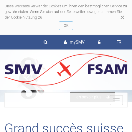
Diese Webseite verwendet Cookies um Ihnen den bestmöglichen Service zu
gewährleisten. Wenn Sie sich auf der Seite weiterbewegen stimmen Sie
×
der Cookie-Nutzung zu
mySMV
FR
en savoir plus
To
nav
Grand succès suisse