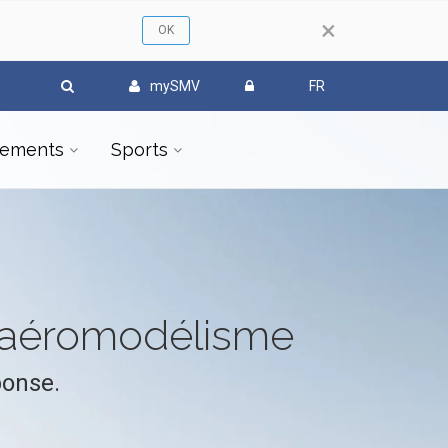
×
mySMV
FR
ements
Sports
l'aéromodélisme
ponse.