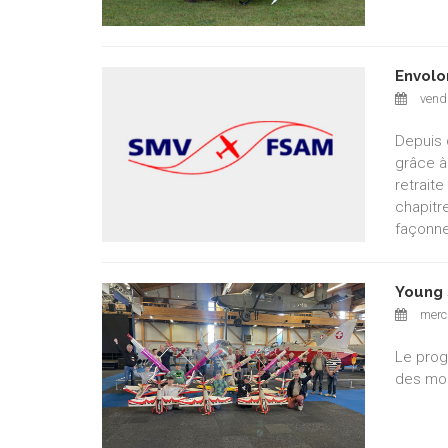
Envolo
vendr
Depuis 
grâce à
retrait
chapitr
façonne
Young 
mercr
Le prog
des mod