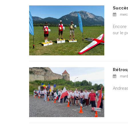
Succès
mercr
Encore 
sur le 
Rétros
mardi
Andreas