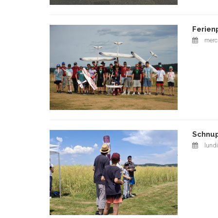
Ferien
mercr
Schnup
lundi