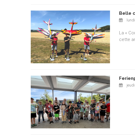
Belle 
lundi
La « Co
cette a
Ferien
jeudi