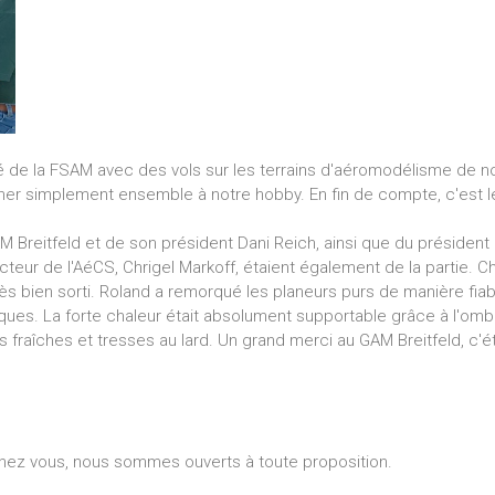
e la FSAM avec des vols sur les terrains d'aéromodélisme de nos c
ner simplement ensemble à notre hobby. En fin de compte, c'est l
GAM Breitfeld et de son président Dani Reich, ainsi que du présiden
teur de l'AéCS, Chrigel Markoff, étaient également de la partie. C
rès bien sorti. Roland a remorqué les planeurs purs de manière fia
iques. La forte chaleur était absolument supportable grâce à l'om
fraîches et tresses au lard. Un grand merci au GAM Breitfeld, c'éta
 chez vous, nous sommes ouverts à toute proposition.