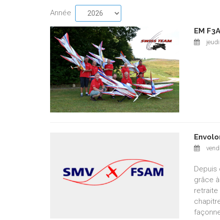
Année
EM F3A
jeudi
Envolo
vendr
Depuis 
grâce à
retrait
chapitr
façonne