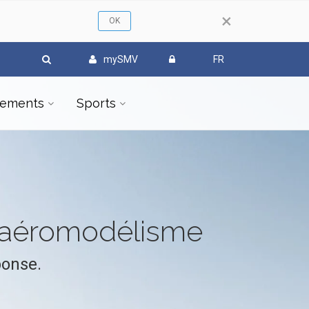
×
mySMV
FR
ements
Sports
l'aéromodélisme
ponse.