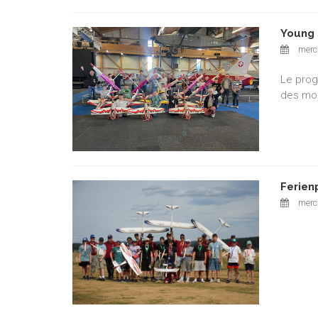
Young 
mercr
Le prog
des mod
Ferien
mercr