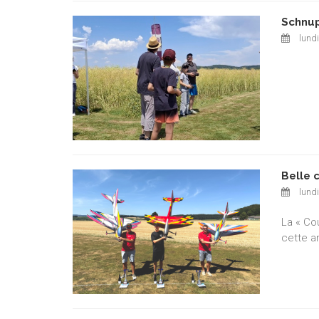
Schnup
lundi
Belle 
lundi
La « Co
cette a