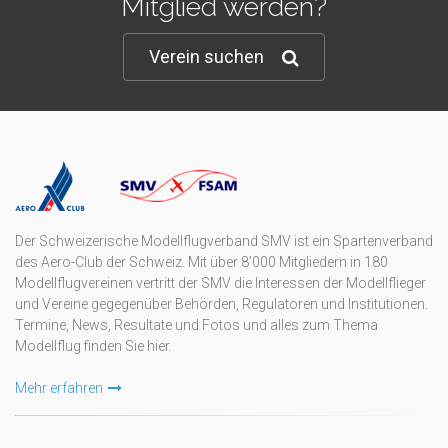
Mitglied werden?
Verein suchen
Der Schweizerische Modellflugverband SMV ist ein Spartenverband
des Aero-Club der Schweiz. Mit über 8'000 Mitgliedern in 180
Modellflugvereinen vertritt der SMV die Interessen der Modellflieger
und Vereine gegegenüber Behörden, Regulatoren und Institutionen.
Termine, News, Resultate und Fotos und alles zum Thema
Modellflug finden Sie hier.
Mehr erfahren