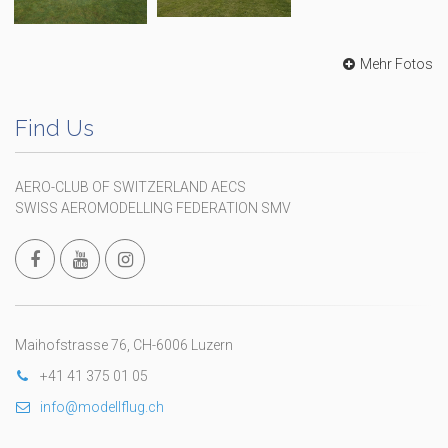
Mehr Fotos
Find Us
AERO-CLUB OF SWITZERLAND AECS
SWISS AEROMODELLING FEDERATION SMV
Maihofstrasse 76, CH-6006 Luzern
+41 41 375 01 05
info@modellflug.ch