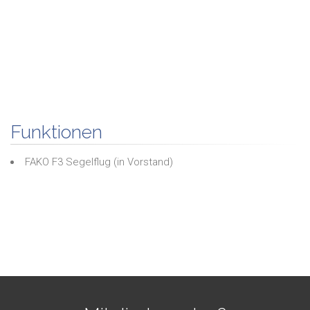
Funktionen
FAKO F3 Segelflug
(in
Vorstand
)