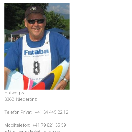
Hofweg 5
3362
Niederönz
Telefon Privat:
+41 34 445 22 12
Mobiltelefon:
+41 79 821 35 59
E-Mail:
wmartig@bluewin.ch