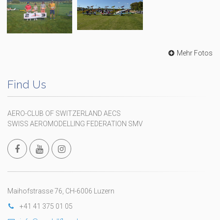
Mehr Fotos
Find Us
AERO-CLUB OF SWITZERLAND AECS
SWISS AEROMODELLING FEDERATION SMV
Maihofstrasse 76, CH-6006 Luzern
+41 41 375 01 05