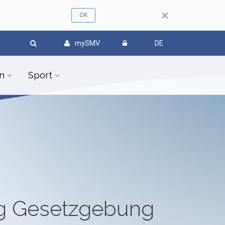
×
mySMV
DE
n
Sport
ug Gesetzgebung