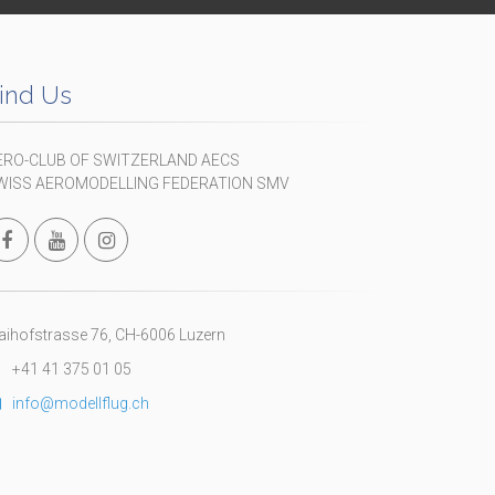
ind Us
ERO-CLUB OF SWITZERLAND AECS
WISS AEROMODELLING FEDERATION SMV
ihofstrasse 76, CH-6006 Luzern
+41 41 375 01 05
info@modellflug.ch