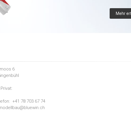
Mehr er
rmoos 6
ängenbühl
Privat:
lefon:
+41 78 703 67 74
modellbau@bluewin.ch