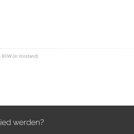
is BOW
(in
Vorstand
)
lied werden?