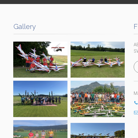
Gallery
F
A
S
Ma