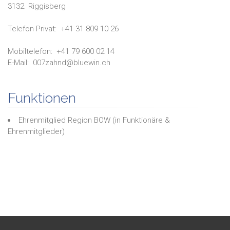
3132
Riggisberg
Telefon Privat:
+41 31 809 10 26
Mobiltelefon:
+41 79 600 02 14
E-Mail:
007zahnd@bluewin.ch
Funktionen
Ehrenmitglied Region BOW
(in
Funktionäre &
Ehrenmitglieder
)