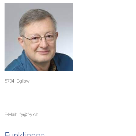
5704
Egliswil
E-Mail:
fy@f-y.ch
Funktionen