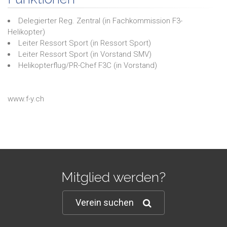
Delegierter Reg. Zentral
(in
Fachkommission F3-
Helikopter
)
Leiter Ressort Sport
(in
Ressort Sport
)
Leiter Ressort Sport
(in
Vorstand SMV
)
Helikopterflug/PR-Chef F3C
(in
Vorstand
)
www.f-y.ch
Mitglied werden?
Verein suchen