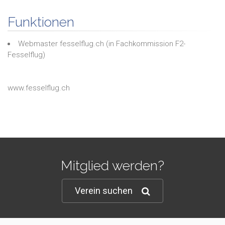
Funktionen
Webmaster fesselflug.ch
(in
Fachkommission F2-
Fesselflug
)
www.fesselflug.ch
Mitglied werden?
Verein suchen