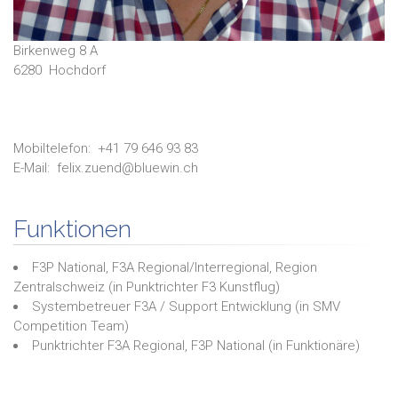
Birkenweg 8 A
6280
Hochdorf
Mobiltelefon:
+41 79 646 93 83
E-Mail:
felix.zuend@bluewin.ch
Funktionen
F3P National, F3A Regional/Interregional, Region
Zentralschweiz
(in
Punktrichter F3 Kunstflug
)
Systembetreuer F3A / Support Entwicklung
(in
SMV
Competition Team
)
Punktrichter F3A Regional, F3P National
(in
Funktionäre
)