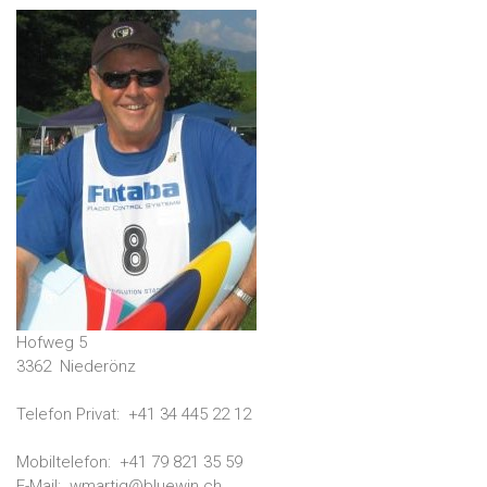
Hofweg 5
3362
Niederönz
Telefon Privat:
+41 34 445 22 12
Mobiltelefon:
+41 79 821 35 59
E-Mail:
wmartig@bluewin.ch