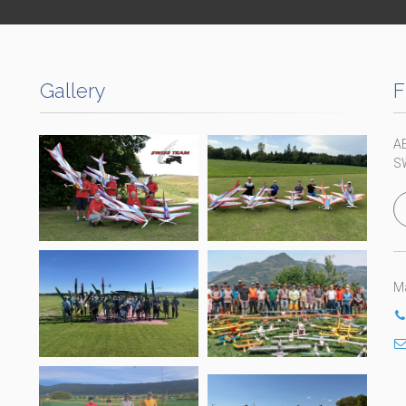
Gallery
F
A
S
Ma