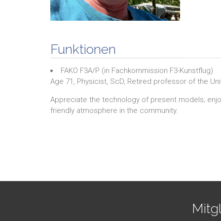
Funktionen
FAKO F3A/P
(in
Fachkommission F3-Kunstflug
)
Age 71, Physicist, ScD, Retired professor of the Un
Appreciate the technology of present models; enjo
friendly atmosphere in the community.
Mitg