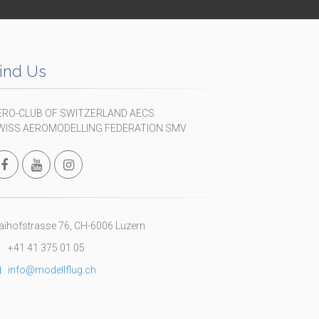
ind Us
ERO-CLUB OF SWITZERLAND AECS
WISS AEROMODELLING FEDERATION SMV
ihofstrasse 76, CH-6006 Luzern
+41 41 375 01 05
info@modellflug.ch