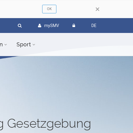
×
mySMV
DE
n
Sport
ug Gesetzgebung