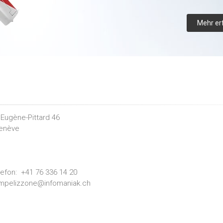
Mehr er
Eugène-Pittard 46
enève
lefon:
+41 76 336 14 20
mpelizzone@infomaniak.ch